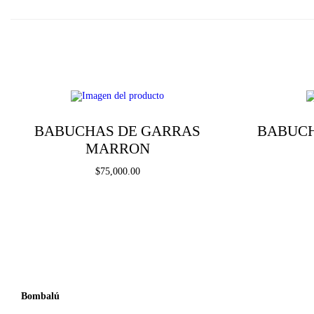
BABUCHAS DE GARRAS
BABUCH
MARRON
$
75,000.00
Seleccionar opciones
E
Añadir a la lista de deseos
s
t
e
Bombalú
p