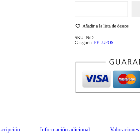
B
A
B
U
Añadir a la lista de deseos
C
H
SKU:
N/D
A
Categoría:
PELUFOS
S
D
E
G
A
R
R
A
S
S
U
L
L
I
V
A
N
scripción
Información adicional
Valoraciones
c
a