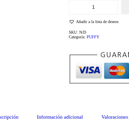
B
A
B
Añadir a la lista de deseos
U
C
H
SKU:
N/D
A
Categoría:
PUFFY
D
E
O
V
E
J
I
T
A
B
E
I
G
E
J
U
N
scripción
Información adicional
Valoraciones
I
O
R