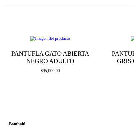
PANTUFLA GATO ABIERTA
PANTU
NEGRO ADULTO
GRIS
$
95,000.00
Seleccionar opciones
E
Añadir a la lista de deseos
s
t
e
Bombalú
p
r