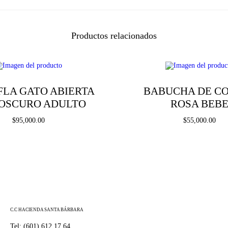
c
a
n
t
Productos relacionados
i
d
a
d
FLA GATO ABIERTA
BABUCHA DE C
 OSCURO ADULTO
ROSA BEB
$
95,000.00
$
55,000.00
Seleccionar opciones
Seleccionar opcio
E
E
Añadir a la lista de deseos
Añadir a la lista de 
s
s
t
t
e
e
C.C HACIENDA SANTA BÁRBARA
p
p
Tel: (601) 612 17 64
r
r